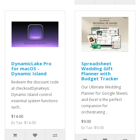
DynamicLake Pro
Spreadsheet
for macOS -
Wedding Gift
Dynamic Island
Planner with
Budget Tracker
Redeem the discount code
Our Ultimate Wedding
at checkoutDynaKeys:
Planner for Google Sheets
Dynamic Island control
and Excel is the perfect
essential system functions
companion for
such..
orchestrating ..
$14.00
$9.00
Ex Tax: $14.00
Ex Tax: $9.00