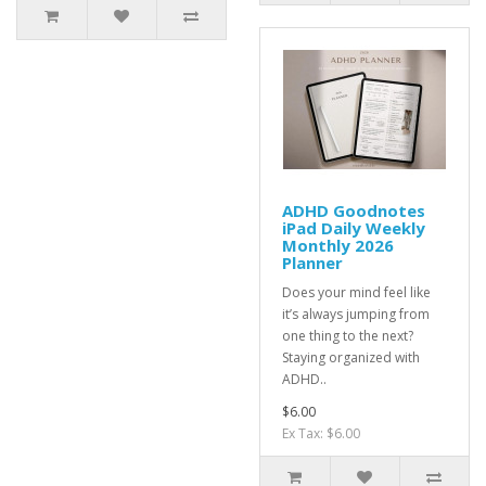
ADHD Goodnotes
iPad Daily Weekly
Monthly 2026
Planner
Does your mind feel like
it’s always jumping from
one thing to the next?
Staying organized with
ADHD..
$6.00
Ex Tax: $6.00