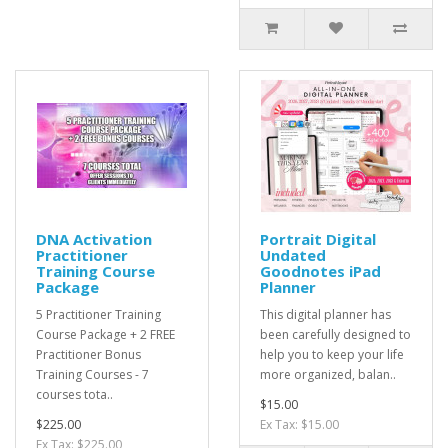
DNA Activation
Portrait Digital
Practitioner
Undated
Training Course
Goodnotes iPad
Package
Planner
5 Practitioner Training
This digital planner has
Course Package + 2 FREE
been carefully designed to
Practitioner Bonus
help you to keep your life
Training Courses - 7
more organized, balan..
courses tota..
$15.00
$225.00
Ex Tax: $15.00
Ex Tax: $225.00