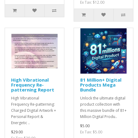
Ex Tax: $12.00
High Vibrational
81 Million+ Digital
Frequency Re-
Products Mega
patterning Report
Bundle
High Vibrational
Unlock the ultimate digital
Frequency Re-patterning:
product collection with
Charged Digital Artwork +
this massive bundle of 81+
Personal Report &
Million Digital Produ..
Energetic ..
$5.00
$29.00
Ex Tax: $5.00